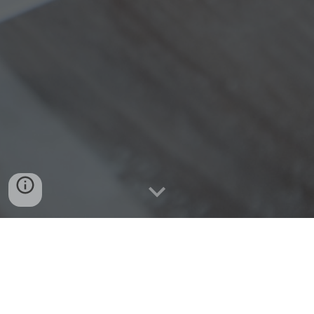
Projektijuhtimine ja 
tootearendus